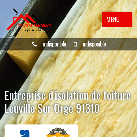
MENU
indisponible
indisponible
Entreprise d'isolation de toiture
Leuville Sur Orge 91310