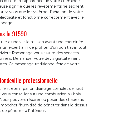
la qualité et l’apparence de votre cheminée.
euse signifie que les revêtements ne sèchent
surez-vous que le système d’aération de votre
lectricité et fonctionne correctement avec le
monage.
ns le 91590
ulier d’une vieille maison ayant une cheminée
à un expert afin de profiter d’un bon travail tout
Lariviere Ramonage vous assure des services
ssionnels. Demander votre devis gratuitement
ntes. Ce ramonage traditionnel fera de votre
ondeville professionnelle
t l’entretenir par un drainage complet de haut
e vous conseiller sur une combustion au bois
0. Nous pouvons réparer ou poser des chapeaux
mpêcher l'humidité de pénétrer dans le dessus
de pénétrer à l'intérieur.