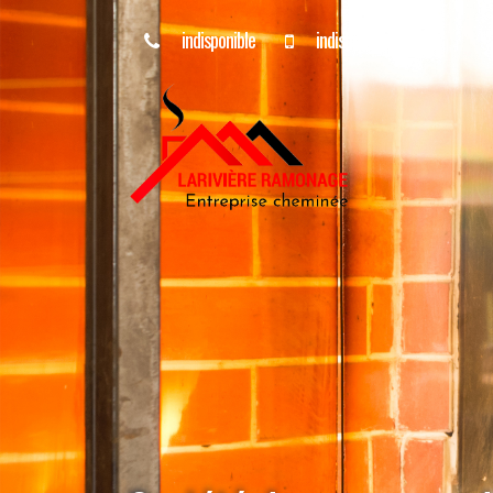
indisponible
indisponible