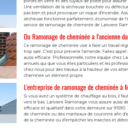
portes en verre et des tuyaux de poêle pour assurer 
Une ventilation de la sécheuse bouchée ou défectu
pas bien et peut provoquer un risque d’incendie. As
sécheuse fonctionne parfaitement, économise de l’é
service de ramonage de cheminée de Lariviere Ra
Du Ramonage de cheminée a l'ancienne da
Ce ramonage de cheminée vise à faire un travail rég
trop sale. C’est pour prévenir l’amende. Faites appel 
aussi efficace. Professionnelle, notre équipe chez 
annuels qui que vous êtes particuliers et les profe
chez nous pour des travaux à la hauteur de vos atte
cheminée un élément propre.
L’entreprise de ramonage de cheminée à M
Si vous avez un système de chauffage au bois, il fau
vers le bas. Lariviere Ramonage vous assure aussi d
efficace et qualitatif dans votre demeure sur 9159
de cheminée ou des manteaux de couronne afin d'e
de la cheminée ou d'empêcher les insectes et débris 