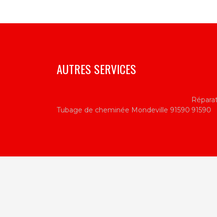
AUTRES SERVICES
Répara
Tubage de cheminée Mondeville 91590
91590