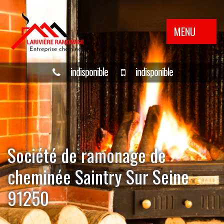
MENU
indisponible
indisponible
Société de ramonage de
cheminée Saintry Sur Seine
91250