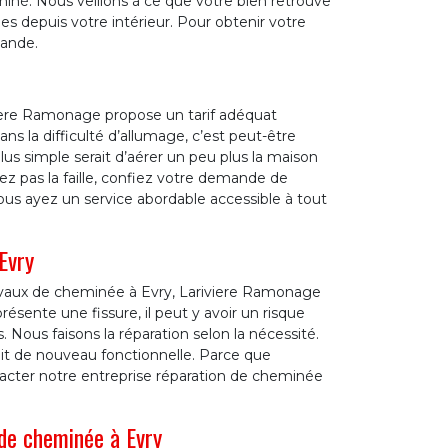
iné. Nous veillons à ce que votre bien retrouve
es depuis votre intérieur. Pour obtenir votre
mande.
viere Ramonage propose un tarif adéquat
s la difficulté d’allumage, c’est peut-être
lus simple serait d’aérer un peu plus la maison
z pas la faille, confiez votre demande de
us ayez un service abordable accessible à tout
Evry
ravaux de cheminée à Evry, Lariviere Ramonage
ésente une fissure, il peut y avoir un risque
. Nous faisons la réparation selon la nécessité.
oit de nouveau fonctionnelle. Parce que
ntacter notre entreprise réparation de cheminée
 de cheminée à Evry