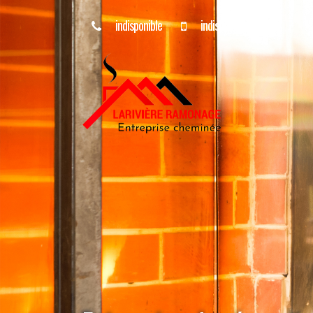
indisponible
indisponible