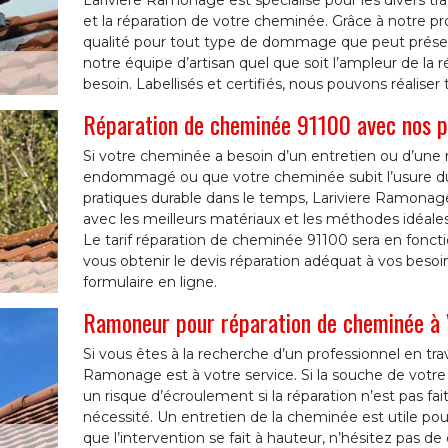
Lariviere Ramonage est spécialisé pour les divers tr
et la réparation de votre cheminée. Grâce à notre p
qualité pour tout type de dommage que peut présen
notre équipe d’artisan quel que soit l’ampleur de la
besoin. Labellisés et certifiés, nous pouvons réalise
Réparation de cheminée 91100 avec nos p
Si votre cheminée a besoin d’un entretien ou d’une ré
endommagé ou que votre cheminée subit l’usure d
pratiques durable dans le temps, Lariviere Ramonag
avec les meilleurs matériaux et les méthodes idéale
Le tarif réparation de cheminée 91100 sera en foncti
vous obtenir le devis réparation adéquat à vos besoi
formulaire en ligne.
Ramoneur pour réparation de cheminée à 
Si vous êtes à la recherche d’un professionnel en tra
Ramonage est à votre service. Si la souche de votre 
un risque d’écroulement si la réparation n’est pas fai
nécessité. Un entretien de la cheminée est utile pou
que l’intervention se fait à hauteur, n’hésitez pas d