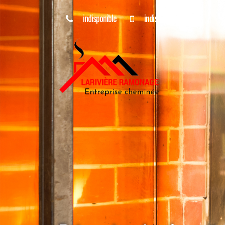
indisponible
indisponible