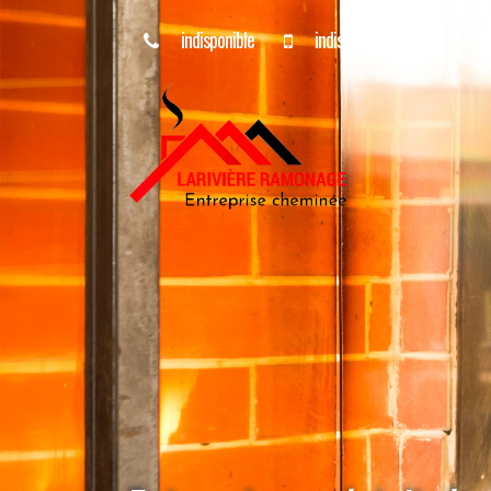
indisponible
indisponible