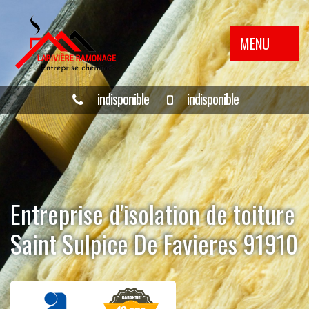
MENU
indisponible
indisponible
Entreprise d'isolation de toiture
Saint Sulpice De Favieres 91910