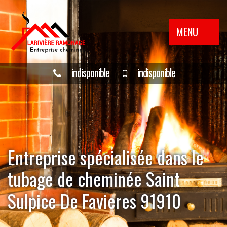
MENU
indisponible
indisponible
Entreprise spécialisée dans le
tubage de cheminée Saint
Sulpice De Favieres 91910